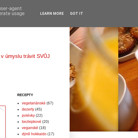
 user-agent
nerate usage
LEARN MORE
GOT IT
 v úmyslu trávit SVŮJ
RECEPTY
vegetariánské
(67)
dezerty
(45)
polévky
(22)
bezlepkové
(20)
veganské
(18)
dýně hokkaido
(17)