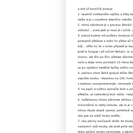
a teď už konečně postup:
1. opatrně rozklepněte vajíčka a bílky d
takže si je v uzavřené skleničce odložte
2. mírná záludnost je v procesu šlehání b
vítězství... zcela jistě to musí jít i ruč
3. pokud budete mít potřebu studovat rů
postupně přidávat a nebo ho přidat až na
bílý... věřte mi, že v tomto případě je l
jestli to funguje i při ručním šlehání, t
rovnou, ale lžíci po lžíci, přidejte všech
nich) a dejte tomu poctivých 10 minut š
se po vytažení metliček špičky sněhu ne
4. zatímco robot šlehá (pokud držíte šle
zapněte troubu - klasickou na 100, hor
s teplotou neexperimentujte, nemuselo by
5. na papír si tužkou vyznačte kruh o p
přitlačte, ať nakreslený kruh vidíte, i kd
6. našlehanou hmotu přeneste stěrkou na 
rovnoměrné to nikdy nebude, ale to je v 
mínus všude stejně vysoká, perfektně so
aby pak na sobě hezky seděly...
7. oba plechy současně vložte do trouby
nastavení vaší trouby, ale jestli peče ta
dobu pečení troubu neotvírejte, s plec