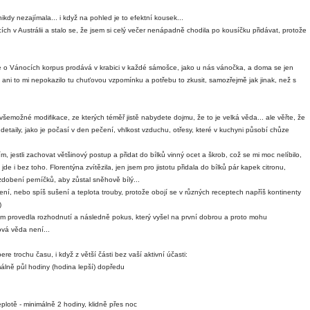
kdy nezajímala... i když na pohled je to efektní kousek...
ch v Austrálii a stalo se, že jsem si celý večer nenápadně chodila po kousíčku přidávat, protože
ii se o Vánocích korpus prodává v krabici v každé sámošce, jako u nás vánočka, a doma se jen
ni to mi nepokazilo tu chuťovou vzpomínku a potřebu to zkusit, samozřejmě jak jinak, než s
šemožné modifikace, ze kterých téměř jistě nabydete dojmu, že to je velká věda... ale věřte, že
etaily, jako je počasí v den pečení, vhlkost vzduchu, otřesy, které v kuchyni působí chůze
m, jestli zachovat většinový postup a přidat do bílků vinný ocet a škrob, což se mi moc nelíbilo,
jde i bez toho. Florentýna zvítězila, jen jsem pro jistotu přidala do bílků pár kapek citronu,
zdobení perníčků, aby zůstal sněhově bílý...
ní, nebo spíš sušení a teplota trouby, protože obojí se v různých receptech napříš kontinenty
)
sem provedla rozhodnutí a následně pokus, který vyšel na první dobrou a proto mohu
ová věda není...
ere trochu času, i když z větší části bez vaší aktivní účasti:
málně půl hodiny (hodina lepší) dopředu
eplotě - minimálně 2 hodiny, klidně přes noc