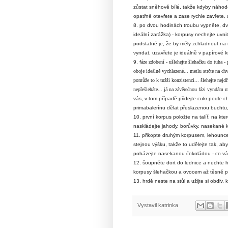
zůstat sněhově bílé, takže kdyby náhodou
opatřně otevřete a zase rychle zavřete, 
8. po dvou hodinách troubu vypněte, dv
ideální zarážka) - korpusy nechejte uvni
podstatné je, že by měly zchladnout na 
vyndat, uzavřete je ideálně v papírové k
9. f
áze zdobení -
ušlehejte šlehačku do tuha -
oboje ideálně vychlazené... metlu strčte na c
pomůže to k tužší konzistenci... šlehejte nejdř
nepřešleháte... já na závěrečnou fá
zi vyndám mí
vás, v tom případě přidejte cukr podle c
primabalerínu dělat přeslazenou buchtu,
10. první korpus položte na talíř, na kt
naskládejte jahody, borůvky, nasekané 
11. přikopte druhým korpusem, lehounce
stejnou výšku, takže to udělejte tak, aby
poházejte nasekanou čokoládou - co vám 
12. šoupněte dort do lednice a nechte 
korpusy šlehačkou a ovocem až těsně př
13. hrdě neste na stůl a užijte si obdiv, 
Vystavil
katrinka