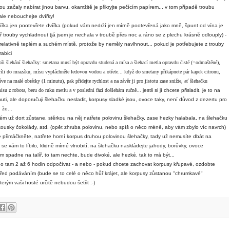
 začaly nabírat jinou barvu, okamžitě je přikryjte pečícím papírem... v tom případě troubu
ale nebouchejte dvířky!
ířka jen pootevřete dvířka (pokud vám nedrží jen mírně pootevřená jako mně, špunt od vína je
tř trouby vychladnout (já jsem je nechala v troubě přes noc a ráno se z plechu krásně odlouply) -
relativně teplém a suchém místě, protože by neměly navlhnout... pokud je potřebujete z trouby
rabici
při šlehání šlehačky: smetana musí být opravdu studená a mísa a šlehací metla opravdu čisté (=odmaštěné),
hvíli do mrazáku, mísu vypláchněte ledovou vodou a otřete... když do smetany přikápnete pár kapek citronu,
íve na malé obrátky (1 minutu), pak přidejte rychlost a na závěr ji pro jistotu zase snižte, ať šlehačku
su z robota, beru do ruku metlu a v poslední fázi došlehám ručně...
jestli si jí chcete přisladit, je to na
huti, ale doporučuji šlehačku nesladit, korpusy sladké jsou, ovoce taky, není důvod z dezertu pro
 že...
erém už dort zůstane, stěrkou na něj natřete polovinu šlehačky, zase hezky halabala, na šlehačku
kousky čokolády, atd. (opět zhruba polovinu, nebo spíš o něco méně, aby vám zbylo víc navrch)
 přimáčkněte, natřete horní korpus druhou polovinou šlehačky, tady už nemusíte dbát na
 se vám to líbilo, klidně mírné vlnobití, na šlehačku naskládejte jahody, borůvky, ovoce
spadne na talíř, to tam nechte, bude divoké, ale hezké, tak to má být...
ho tam 2 až 6 hodin odpočívat - a nebo - pokud chcete zachovat korpusy křupavé, ozdobte
ed podáváním (bude se to celé o něco hůř krájet, ale korpusy zůstanou "chrumkavé"
kterým vaši hosté určitě nebudou šetřit :-)