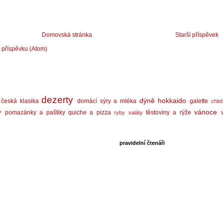
Domovská stránka
Starší příspěvek
 příspěvku (Atom)
dezerty
dýně hokkaido
česká klasika
domácí sýry a mléka
galette
chle
y
vánoce
pomazánky a paštiky
quiche a pizza
těstoviny a rýže
ryby
saláty
pravidelní čtenáři