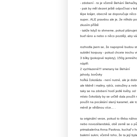
- zdobení - to je včetně šlehání šlehačk
- pak by měl dezert ještě odpočívat v le
lépe krájet, obecně se doporučuje něco 
super.. ALE pravdou ale je, že někdo pod
zkusím příště
- takže když to shrneme, pokud plánuje
buď ráno a nebo o něco později, aby vám
rozhodla jsem se, že napoprvé budou sta
subtilní korpusy - pokud chcete trochu v
3 bílky (pokojové teploty), 150g jemného
náplň:
2 vychlazené!!!
smetany ke šlehání
jahody, borůvky
hořká čokoláda - není nutné, ale je dobré
ale klidně i maliny, rybíz, ostružiny a ne
taky se na zdobení hodí jedlé květy, od 
místo čokolády by se určitě dala použít 
použít na pocákání slaný karamel, ale t
méně je většinou více... .
ta originální verze, pokud to třeba náho
nebo novozélandská, obě země se o půvo
primabalerína Anna Pavlova, kuchař v hot
baletní sukni, včetně toho, že ta její b