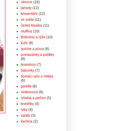
vánoce
(16)
jahody
(12)
komentáře
(12)
ze světa
(11)
česká klasika
(11)
muffiny
(10)
těstoviny a rýže
(10)
kuře
(9)
quiche a pizza
(9)
pomazánky a paštiky
(8)
brambory
(7)
bábovky
(7)
domácí sýry a mléka
(6)
galette
(6)
velikonoce
(6)
chleba a pečivo
(5)
knedlíky
(4)
ryby
(4)
saláty
(3)
kachna
(2)