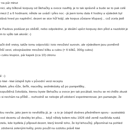
y na pár minut
dnici, aby bílkové korpusy od šlehačky a ovoce navlhly, je to tak správně a bude se to pak celé
mezi 2 a 6 hodinami, někde se uvádí i přes noc - já jsem tomu dala 4 hodiny a výsledek byl
ává hned po naplnění, dezert se sice hůř krájí, ale korpus zůstane křupavý... což zcela jistě
te Pavlovu podávat po obědě, nebo odpoledne, je ideální upéct korpusy den před a nazdobit je
 to vyšlo tak akorát :-)
čit dvě vrstvy, takže tomu odpovídá i toto množství surovin, ale výsledkem jsou poměrně
ětší verzi, zdvojnásobte množství bílku a cukru (= 6 bílků, 300g cukru)
 cukru krupice, pár kapek (cca 10) citronu
 :-)
bo kiwi - kiwi údajně bylo v původní verzi receptu
fialek, přes růže, šeřík, macešky, sedmikrásky až po pampelišky..
rozpuštěná čokoláda, kterou byste šlehačku a ovoce jen tak pocákali, trochu se mi chtělo zkusit
o si nechám na příště... rozhodně se nebojte při zdobení experimentovat, jen pamatujte, že
dou nevíte, jako jsem to nevěděla já, je - a to je údajně dodnes předmětem sporu - australská
d dezertu už desítky let přou... když někdy kolem roku 1926 obě země navštívila ruská
elu, kde bydlela jí připravil dezert, který kromě toho, že byl lehoučký, připomínal na pohled
yla zdobená zelenými květy, proto použil na ozdobu právě kiwi