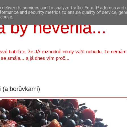
deliver its services and to analyze traffic. Your IP address and
formance and security metrics to ensure quality of service, ge
 abuse.
 by nevěřila...
 své babičce, že JÁ rozhodně nikdy vařit nebudu, že nemám
 se smála... a já dnes vím proč...
 (a borůvkami)