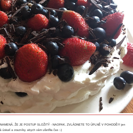
NAMENÁ, ŽE JE POSTUP SLOŽITÝ - NAOPAK, ZVLÁDNETE TO ÚPLNĚ V POHODĚ!!! jen
úskalí a otazníky, abych vám ušetřila čas :-)