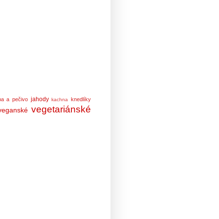
jahody
ba a pečivo
knedlíky
kachna
vegetariánské
veganské