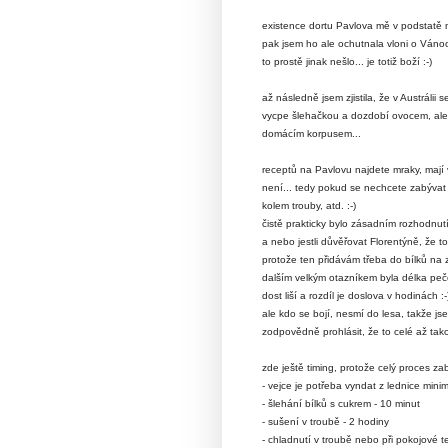
existence dortu Pavlova mě v podstatě ni
pak jsem ho ale ochutnala vloni o Vánocí
to prostě jinak nešlo... je totiž boží :-)
až následně jsem zjistila, že v Austrál
vycpe šlehačkou a dozdobí ovocem, ale a
domácím korpusem...
receptů na Pavlovu najdete mraky, mají v
není... tedy pokud se nechcete zabývat d
kolem trouby, atd. :-)
čistě prakticky bylo zásadním rozhodnutí
a nebo jestli důvěřovat Florentýně, že to 
protože ten přidávám třeba do bílků na 
dalším velkým otazníkem byla délka peče
dost liší a rozdíl je doslova v hodinách :-
ale kdo se bojí, nesmí do lesa, takže j
zodpovědně prohlásit, že to celé až tak
zde ještě timing, protože celý proces zab
- vejce je potřeba vyndat z lednice mini
- šlehání bílků s cukrem - 10 minut
- sušení v troubě - 2 hodiny
- chladnutí v troubě nebo při pokojové t