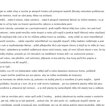
ejte to velké mísy a nechte je alespoň hodinu při pokojové teplotě (žloutky nebudete potřebovat,
 do lednice, hodí se vám jindy, třeba na snídani)
ílků... máte-li robota, máte vyhráno... máte-li alespoň elektrický šlehač se dvěmi metlami, i to je
ně, ale to už by bylo na hranici sportovního výkonu a nezkoušela jsem
zné návody, zamotáte se v pochybnostech, jestli nejdřív šlehat bílky bez cukru, ten pak buď
konec, nebo jestli moučku nebo krupici a nebo půl napůl a jestli je lepší třtinový nebo obyčejný
epší obyčejný bílý cukr a že ho můžete přidat hned na začátku... tedy určitě ve verzi robot/šlehač -
o zaručit nemohu.... takže zapněte robot/šlehač na nejvyšší stupeň, bílky malinko našlehejte a pak
en cukr a nepřestávejte šlehat... ještě přikápněte těch pár kapek citronu (i když by to mělo jít i bez
lehání. výsledkem je totálně našlehaná skoro tuhá hmota, tady už není důvod mluvit o tom, že by
měly ohýbat, protože po 10 minutách na metličkách hmota drží i ve vodorovné poloze...
hač rukou, tak předtím, než začnete), připravte si dva plechy, dva kusy pečícího papíru a
kovzdušnou na 80 stupňů...
 to vyjít...
růměru cca 25 cm (obkreslete velký mělký talíř a nebo klasickou dortovou formu, pořádně
yž papír otočíte (otáčíme jen pro jistotu, aby se tužka neobtiskla do korpusu)
hromadu do středu kruhu (tj. polovinu na každý plech) a rozetřete ji k jeho krajům... úplně
pořádku, kouzlo je v tom, že je to celé trochu halabala... jen by výsledná placka měla být plus
uměrná a uhlazená být nemusí... a ty dvě placky by samozřejmě měly mít stejný tvar a velikost,
, kde je necháte péct, nebo spíš sušit 2 hodiny... jediná záludnost by mohla nastat v osobním
k, jak má, mělo by to být správně... pokud víte, že vám peče víc, raději pár stupňů uberte. po
hy nehýbejte, prostě si korpusů moc nevšímejte, jen na ně občas jedním okem koukněte, měly by