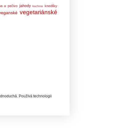
jahody
ba a pečivo
knedlíky
kachna
vegetariánské
veganské
ednoduchá. Používá technologii