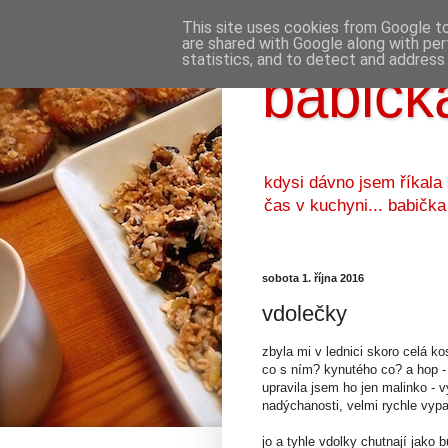
This site uses cookies from Google to 
are shared with Google along with per
statistics, and to detect and address
babička
kdysi dávno jsem říkala
čas v kuchyni... babička
sobota 1. října 2016
vdolečky
zbyla mi v lednici skoro celá ko
co s ním? kynutého co? a hop -
upravila jsem ho jen malinko - 
nadýchanosti, velmi rychle vypař
jo a tyhle vdolky chutnají jako 