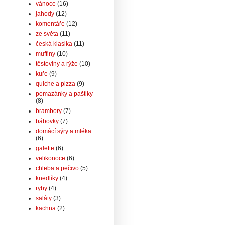
vánoce
(16)
jahody
(12)
komentáře
(12)
ze světa
(11)
česká klasika
(11)
muffiny
(10)
těstoviny a rýže
(10)
kuře
(9)
quiche a pizza
(9)
pomazánky a paštiky
(8)
brambory
(7)
bábovky
(7)
domácí sýry a mléka
(6)
galette
(6)
velikonoce
(6)
chleba a pečivo
(5)
knedlíky
(4)
ryby
(4)
saláty
(3)
kachna
(2)