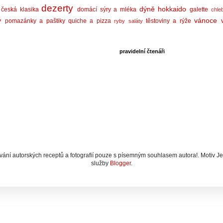
dezerty
dýně hokkaido
česká klasika
domácí sýry a mléka
galette
chle
y
vánoce
pomazánky a paštiky
quiche a pizza
těstoviny a rýže
ryby
saláty
pravidelní čtenáři
ání autorských receptů a fotografií pouze s písemným souhlasem autora!. Motiv J
služby
Blogger
.