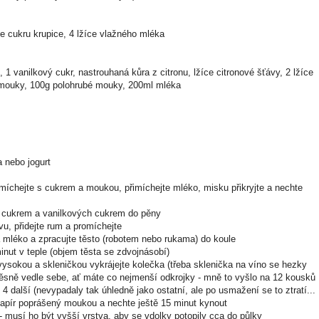
ce cukru krupice, 4 lžíce vlažného mléka
 1 vanilkový cukr, nastrouhaná kůra z citronu, lžíce citronové šťávy, 2 lžíce
 mouky, 100g polohrubé mouky, 200ml mléka
 nebo jogurt
omíchejte s cukrem a moukou, přimíchejte mléko, misku přikryjte a nechte
s cukrem a vanilkových cukrem do pěny
ávu, přidejte rum a promíchejte
a mléko a zpracujte těsto (robotem nebo rukama) do koule
inut v teple (objem těsta se zdvojnásobí)
vysokou a skleničkou vykrájejte kolečka (třeba sklenička na víno se hezky
e těsně vedle sebe, ať máte co nejmenší odkrojky - mně to vyšlo na 12 kousků
" 4 další (nevypadaly tak úhledně jako ostatní, ale po usmažení se to ztratí...
 papír poprášený moukou a nechte ještě 15 minut kynout
i - musí ho být vyšší vrstva, aby se vdolky potopily cca do půlky