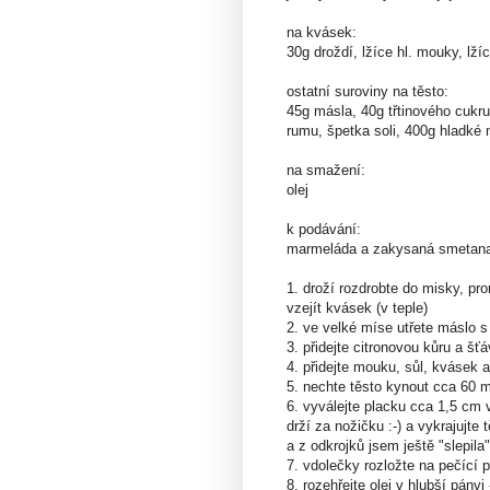
na kvásek:
30g droždí, lžíce hl. mouky, lží
ostatní suroviny na těsto:
45g másla, 40g třtinového cukru,
rumu, špetka soli, 400g hladké
na smažení:
olej
k podávání:
marmeláda a zakysaná smetana
1. droží rozdrobte do misky, pr
vzejít kvásek (v teple)
2. ve velké míse utřete máslo 
3. přidejte citronovou kůru a šť
4. přidejte mouku, sůl, kvásek 
5. nechte těsto kynout cca 60 m
6. vyválejte placku cca 1,5 cm 
drží za nožičku :-) a vykrajujt
a z odkrojků jsem ještě "slepila
7. vdolečky rozložte na pečící
8. rozehřejte olej v hlubší pánv