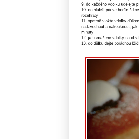
9. do každého vdolku udělejte pr
10. do hlubší pánve hoďte ždibe
rozehřátý
11. opatrně vložte vdolky důlke
nadzvednout a nakouknout, jakmi
minuty
12. já usmažené vdolky na chvil
13. do důlku dejte pořádnou lž