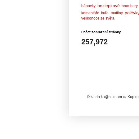
bezlepkové
bábovky
brambory
polévk
komentáře
kuře
muffiny
velikonoce
ze světa
Počet zobrazení stránky
257,972
© katrin.ka@seznam.cz Kopírov