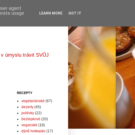
 user-agent
nerate usage
LEARN MORE
GOT IT
 v úmyslu trávit SVŮJ
RECEPTY
vegetariánské
(67)
dezerty
(45)
polévky
(22)
bezlepkové
(20)
veganské
(18)
dýně hokkaido
(17)