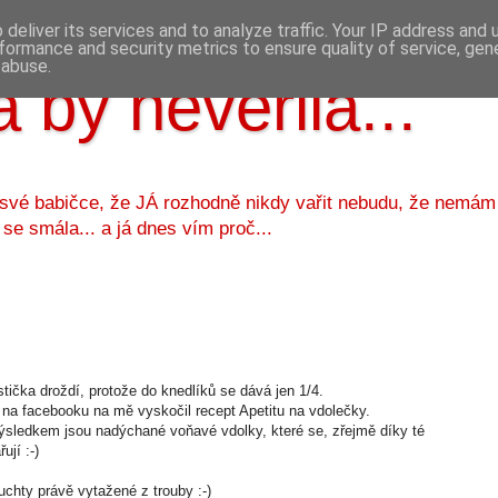
deliver its services and to analyze traffic. Your IP address and
formance and security metrics to ensure quality of service, ge
 abuse.
 by nevěřila...
 své babičce, že JÁ rozhodně nikdy vařit nebudu, že nemám
 se smála... a já dnes vím proč...
stička droždí, protože do knedlíků se dává jen 1/4.
 na facebooku na mě vyskočil recept Apetitu na vdolečky.
výsledkem jsou nadýchané voňavé vdolky, které se, zřejmě díky té
ují :-)
buchty právě vytažené z trouby :-)