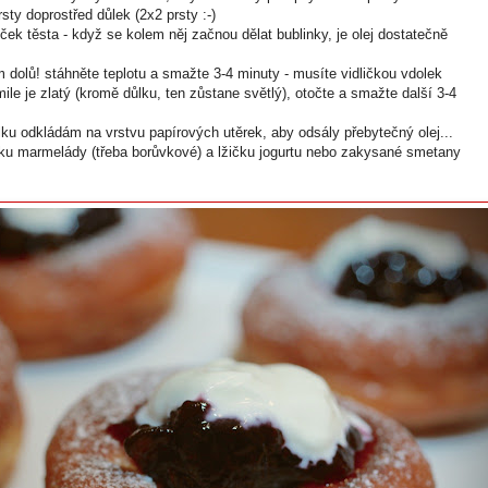
sty doprostřed důlek (2x2 prsty :-)
ček těsta - když se kolem něj začnou dělat bublinky, je olej dostatečně
m dolů! stáhněte teplotu a smažte 3-4 minuty - musíte vidličkou vdolek
le je zlatý (kromě důlku, ten zůstane světlý), otočte a smažte další 3-4
ku odkládám na vrstvu papírových utěrek, aby odsály přebytečný olej...
ičku marmelády (třeba borůvkové) a lžičku jogurtu nebo zakysané smetany