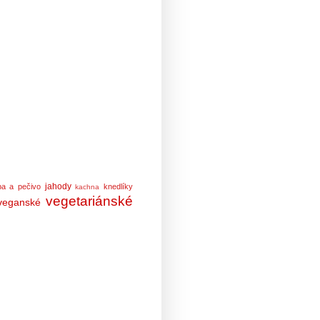
jahody
ba a pečivo
knedlíky
kachna
vegetariánské
veganské