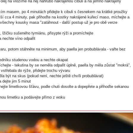
 olej na vložíme na něj nahrubo nakrájenou cibuli a na jemno nakrájený
ecím masem, po 4 minutách přidejte k cibuli s česnekem na krátké proužky
lší cca 4 minuty, pak přihoďte na kostky nakrájené kuřecí maso, míchejte a
 všechny kousky masa "zatáhnout - další postup už je pro obě verze
y, lžičku sušeného tymiánu, přisypte rýži a promíchejte
 a nechte víno odpařit
 varu, potom stáhněte na minimum, aby paella jen probublávala - vařte bez
 cedníku studenou vodou a nechte okapat
chejte - tekutina by se neměla odpařit úplně, paella by měla zůstat "mokrá",
střebala do rýže, přidejte trochu vývaru
la být na skus (pokud není, nechte ještě chvíli probublávat)
a dejte jim 5 minut
hejte limetkovou šťávu, podle chuti dosolte a dopepřete a přihoďte sekanou
enou limetku a podávejte přímo z woku