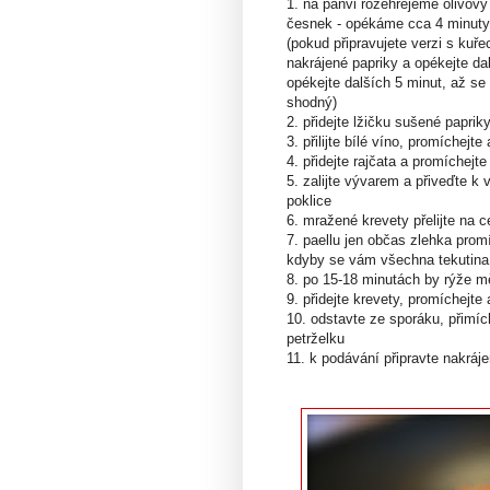
1. na pánvi rozehřejeme olivový
česnek - opékáme cca 4 minuty
(pokud připravujete verzi s kuř
nakrájené papriky a opékejte da
opékejte dalších 5 minut, až se
shodný)
2. přidejte lžičku sušené paprik
3. přilijte bílé víno, promíchejte
4. přidejte rajčata a promíchejte
5. zalijte vývarem a přiveďte k
poklice
6. mražené krevety přelijte na
7. paellu jen občas zlehka promí
kdyby se vám všechna tekutina v
8. po 15-18 minutách by rýže mě
9. přidejte krevety, promíchejte 
10. odstavte ze sporáku, přimíc
petrželku
11. k podávání připravte nakráj