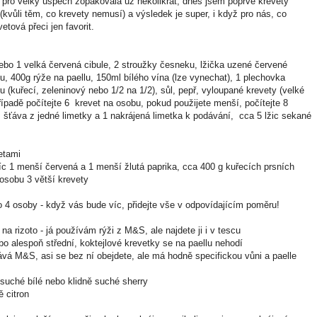
 pro velký úspěch zopakovala už několikrát, dnes jsem poprvé krevety
vůli těm, co krevety nemusí) a výsledek je super, i když pro nás, co
tová přeci jen favorit.
nebo 1 velká červená cibule, 2 stroužky česneku, lžička uzené červené
u, 400g rýže na paellu, 150ml bílého vína (lze vynechat), 1 plechovka
aru (kuřecí, zeleninový nebo 1/2 na 1/2), sůl, pepř, vyloupané krevety (velké
ípadě počítejte 6 krevet na osobu, pokud použijete menší, počítejte 8
, šťáva z jedné limetky a 1 nakrájená limetka k podávání, cca 5 lžic sekané
etami
íc 1 menší červená a 1 menší žlutá paprika, cca 400 g kuřecích prsních
 osobu 3 větší krevety
 4 osoby - když vás bude víc, přidejte vše v odpovídajícím poměru!
e na rizoto - já používám rýži z M&S, ale najdete ji i v tescu
nebo alespoň střední, koktejlové krevetky se na paellu nehodí
vá M&S, asi se bez ní obejdete, ale má hodně specifickou vůni a paelle
osuché bílé nebo klidně suché sherry
 citron