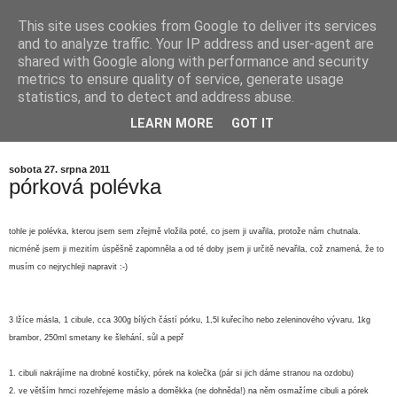
This site uses cookies from Google to deliver its services
babička by nevěřila...
and to analyze traffic. Your IP address and user-agent are
shared with Google along with performance and security
metrics to ensure quality of service, generate usage
kdysi dávno jsem říkala své babičce, že JÁ rozhodně nikdy
statistics, and to detect and address abuse.
vařit nebudu, že nemám v úmyslu trávit SVŮJ čas v
LEARN MORE
GOT IT
kuchyni... babička se smála... a já dnes vím proč...
sobota 27. srpna 2011
pórková polévka
tohle je polévka, kterou jsem sem zřejmě vložila poté, co jsem ji uvařila, protože nám chutnala.
nicméně jsem ji mezitím úspěšně zapomněla a od té doby jsem ji určitě nevařila, což znamená, že to
musím co nejrychleji napravit :-)
3 lžíce másla, 1 cibule, cca 300g bílých částí pórku, 1,5l kuřecího nebo zeleninového vývaru, 1kg
brambor, 250ml smetany ke šlehání, sůl a pepř
1. cibuli nakrájíme na drobné kostičky, pórek na kolečka (pár si jich dáme stranou na ozdobu)
2. ve větším hrnci rozehřejeme máslo a doměkka (ne dohněda!) na něm osmažíme cibuli a pórek