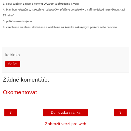
3. cibuli a pórek zalijeme horkým vývarem a přivedeme k varu
4. brambory oloupáme, nakrájíme na kostičky, přidáme do polévky a vaříme dokud nezměknout (asi
15 minut)
5. polévku rozmixujeme
6. vmícháme smetanu, dochutíme a
ozdobíme na kolečka nakrájeným pórkem nebo pažitkou
katrinka
Sdílet
Žádné komentáře:
Okomentovat
‹
›
Domovská stránka
Zobrazit verzi pro web