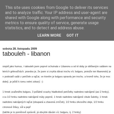
This site uses cookies from Google to deliver its services
babička by nevěřila...
and to analyze traffic. Your IP address and user-agent are
shared with Google along with performance and security
metrics to ensure quality of service, generate usage
kdysi dávno jsem říkala své babičce, že JÁ rozhodně nikdy
statistics, and to detect and address abuse.
vařit nebudu, že nemám v úmyslu trávit SVŮJ čas v
LEARN MORE
GOT IT
kuchyni... babička se smála... a já dnes vím proč...
sobota 28. listopadu 2009
tabouleh - libanon
stejně jako humus, i tabouleh jsem poprvé ochutnala v Libanonu a od té doby je oblíbeným salátem na
letních grilovačkách. pravdou je, že jsem si zvykla dávat trochu víc bulguru, protože ten libanonský je
v podstatě salát z petržele a rajčat, ve kterém je bulguru opravdu jen trochu. a kromě toho, že je moc
dobrý, je ještě k tomu velmi zdravý :-)
1 hrnek uvařeného bulguru, 3
pořádné svazky hladkolisté petrželky nadrobno nakrájené (asi 2 hrnky),
cca 1/2 hrnku nadrobno nakrájené máty peprné, 1 hrnek nadrobno nakrájené cibule šalotky, 1 hrnek
nadrobno nakrájených rajčat (oloupaná a zbavená zrníček)
, 1/2 hrnku olivového oleje, 1/2 hrnku
citronové šťávy, sůl a pepř
(takhle je to poměrově správně, já obvykle dávám víc bulguru, tj. 2 hrnky)