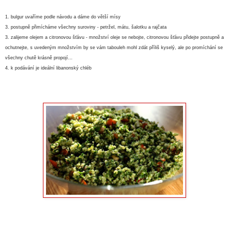
1. bulgur uvaříme podle návodu a dáme do větší mísy
3. postupně přimícháme všechny suroviny - petržel, mátu, šalotku a rajčata
3. zalijeme olejem a citronovou šťávu - množství oleje se nebojte, citronovou šťávu přidejte postupně a
ochutnejte, s uvedeným množstvím by se vám tabouleh mohl zdát příliš kyselý, ale po promíchání se
všechny chutě krásně propojí...
4. k podávání je ideální libanonský chléb