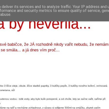
deliver its services and to analyze traffic. Your IP address and
formance and security metrics to ensure quality of service, ge
 abuse.
 by nevěřila...
 své babičce, že JÁ rozhodně nikdy vařit nebudu, že nemám
 se smála... a já dnes vím proč...
o 3 lžíce oleje, cibule, lžíce sladké papriky, 3 kuličky pepře, 3 kuličky nového koření, vrchovatá
 smetana, sůl
udenou vodou - tolik vody, aby bylo kuře potopené, a od chvíle, kdy se začne vařit, vaříme při
u
ndáme na talíř a necháme zchladnout, z vývaru si odlijeme 500ml na omáčku, zbytek zatím