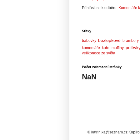
Přihlásit se k odběru:
Komentáře k
Štítky
bezlepkové
bábovky
brambory
polévk
komentáře
kuře
muffiny
velikonoce
ze světa
Počet zobrazení stránky
NaN
© katrin.ka@seznam.cz Kopírov