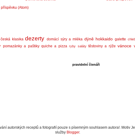
 příspěvku (Atom)
dezerty
dýně hokkaido
česká klasika
domácí sýry a mléka
galette
chle
y
vánoce
pomazánky a paštiky
quiche a pizza
těstoviny a rýže
ryby
saláty
pravidelní čtenáři
ání autorských receptů a fotografií pouze s písemným souhlasem autora!. Motiv J
služby
Blogger
.