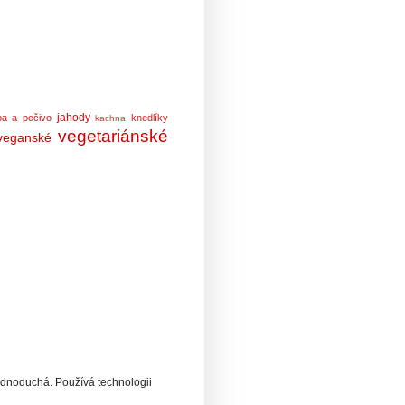
jahody
ba a pečivo
knedlíky
kachna
vegetariánské
veganské
ednoduchá. Používá technologii