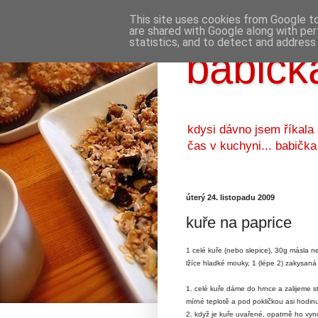
This site uses cookies from Google to 
are shared with Google along with per
statistics, and to detect and address
babička
kdysi dávno jsem říkala
čas v kuchyni... babička
úterý 24. listopadu 2009
kuře na paprice
1 celé kuře (nebo slepice), 30g másla neb
lžíce hladké mouky, 1 (lépe 2) zakysaná
1. celé kuře dáme do hrnce a zalijeme st
mírné teplotě a pod pokličkou asi hodin
2. když je kuře uvařené, opatrně ho vy