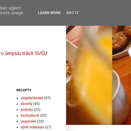
 user-agent
nerate usage
LEARN MORE
GOT IT
 v úmyslu trávit SVŮJ
RECEPTY
vegetariánské
(67)
dezerty
(45)
polévky
(22)
bezlepkové
(20)
veganské
(18)
dýně hokkaido
(17)