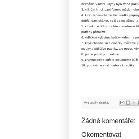
necháme v hrnci, kdyby bylo třeba pozdě
3. v jiném hrnci
rozehřejeme
máslo nebo 
4. k cibuli přimícháme lžíci sladké papri
dobře rozmícháme, nejlépe metličkou, a
5. v hrnku vidličkou dobře rozšleháme
potřeby přisolíme
6. vidličkou vylovíme kuličky koření, a 
7. když chceme více omáčky, můžeme při
mouky a půl lžíce papriky, ale pozor, kd
8. podle potřeby dosolíme
9. z vychladlého kuřete sloupneme kůž
10. podáváme s rýží nebo s knedlíky
Vystavil
katrinka
Žádné komentáře:
Okomentovat