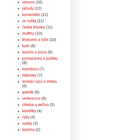
vánoce
(16)
jahody
(12)
komentáře
(12)
ze světa
(11)
česká klasika
(11)
muffiny
(10)
těstoviny a rýže
(10)
kuře
(9)
quiche a pizza
(9)
pomazánky a paštiky
(8)
brambory
(7)
bábovky
(7)
domácí sýry a mléka
(6)
galette
(6)
velikonoce
(6)
chleba a pečivo
(5)
knedlíky
(4)
ryby
(4)
saláty
(3)
kachna
(2)