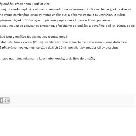
ji omáčku zředit nebo jí udělat více
olej při střední teplotě, vložíme do něj nadrobno nakrájenou cibuli a mícháme ji, až zesklovatí
ky a rychle zamícháme (jinak by mohla zhořknout) a přilijeme trochu z 500ml vývaru z kuřete,
 přilijeme zbytek z 500ml vývaru, přidáme pepř a nové koření a 10min povaříme
 hladkou mouku se zakysanou smetanou, přimícháme do omáčky a povaříme dalších 10min, podle
pokud jsou v omáčce hrudky mouky, rozmixujeme ji
dat další hrnek vývaru (250ml), ve kterém dobře rozmícháme nebo rozmixujeme další lžíce
yž přidáváme mouku, musí se vždy dalších 10min povařit, aby zmizela její syrová chuť
i, maso natrháme rukama na kusy nebo kousky, a vložíme do omáčky