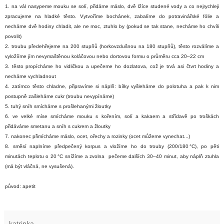
1. na vál nasypeme mouku se solí, přidáme máslo, dvě lžíce studené vody a co nejrychleji
zpracujeme na hladké těsto. Vytvoříme bochánek, zabalíme do potravinářské fólie a
necháme dvě hodiny chladit, ale ne moc, ztuhlo by (pokud se tak stane, necháme ho chvíli
povolit)
2.
troubu předehřejeme na 200 stupňů (horkovzdušnou na 180 stupňů), těsto rozválíme a
vyložííme jím nevymaštěnou koláčovou nebo dortovou formu o průměru cca 20–22 cm
3. těsto propícháme ho vidličkou a upečeme ho dozlatova, což je trvá asi čtvrt hodiny a
necháme vychladnout
4. zatímco těsto chladne, připravíme si náplň: bílky vyšleháme do polotuha a pak k nim
postupně zašleháme cukr (troubu nevypínáme)
5. tuhý sníh smícháme s prošlehanými žloutky
6. v
e velké míse smícháme mouku s kořením, solí a kakaem a střídavě po troškách
přidáváme smetanu a sníh s cukrem a žloutky
7. nakonec přimícháme máslo, ocet, ořechy a rozinky (ocet můžeme vynechat...)
8.
směsí naplníme předpečený korpus a vložíme ho do trouby (200/180 °C), po pěti
minutách teplotu o 20 °C snížíme a zvolna pečeme dalších 30–40 minut, aby náplň ztuhla
(má být vláčná, ne vysušená).
původ: apetit
katrinka