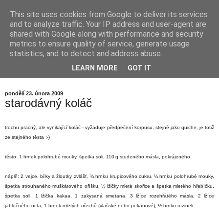
This site uses cookies from Google to deliver its services
babička by nevěřila...
and to analyze traffic. Your IP address and user-agent are
shared with Google along with performance and security
metrics to ensure quality of service, generate usage
kdysi dávno jsem říkala své babičce, že JÁ rozhodně nikdy
statistics, and to detect and address abuse.
vařit nebudu, že nemám v úmyslu trávit SVŮJ čas v
LEARN MORE
GOT IT
kuchyni... babička se smála... a já dnes vím proč...
pondělí 23. února 2009
starodávný koláč
trochu pracný, ale vynikající koláč - vyžaduje předpečení korpusu, stejně jako quiche, je totiž
ze stejného těsta :-)
těsto: 1 hrnek polohrubé mouky, špetka soli, 110 g studeného másla, pokrájeného
náplň: 2 vejce, bílky a žloutky zvlášť, ¾ hrnku krupicového cukru, ¼ hrnku polohrubé mouky,
špetka strouhaného muškátového oříšku, ½ lžičky mleté skořice a špetka mletého hřebíčku,
špetka soli, 1 lžička kakaa, 1 zakysaná smetana, 3 lžíce rozehřátého másla, 2 lžíce
jablečného octa, 1 hrnek mletých ořechů (vlašské nebo pekanové), ½ hrnku rozinek