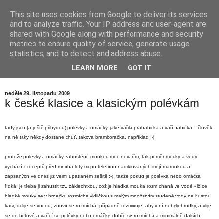
This site uses cookies from Google to deliver its services
babička by nevěřila...
and to analyze traffic. Your IP address and user-agent are
shared with Google along with performance and security
metrics to ensure quality of service, generate usage
kdysi dávno jsem říkala své babičce, že JÁ rozhodně nikdy
statistics, and to detect and address abuse.
vařit nebudu, že nemám v úmyslu trávit SVŮJ čas v
LEARN MORE
GOT IT
kuchyni... babička se smála... a já dnes vím proč...
neděle 29. listopadu 2009
k české klasice a klasickým polévkám
tady jsou (a ještě přibydou) polévky a omáčky, jaké vařila prababička a vaří babička... člověk
na ně taky někdy dostane chuť, taková bramboračka, například :-)
protože polévky a omáčky zahuštěné moukou moc nevařím, tak poměr mouky a vody
vychází z receptů před mnoha lety mi po telefonu nadiktovaných mojí maminkou a
zapsaných ve dnes již velmi upatlaném sešitě :-), takže pokud je polévka nebo omáčka
řídká, je třeba ji zahustit tzv. záklechtkou, což je hladká mouka rozmíchaná ve vodě - lžíce
hladké mouky se v hrnečku rozmíchá vidličkou s malým množstvím studené vody na hustou
kaši, dolije se vodou, znovu se rozmíchá, případně rozmixuje, aby v ní nebyly hrudky, a vlije
se do hotové a vařící se polévky nebo omáčky, dobře se rozmíchá a minimálně dalších