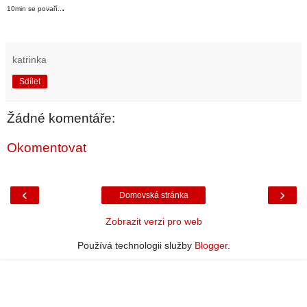
.
10min se povaří..
katrinka
Sdílet
Žádné komentáře:
Okomentovat
‹
›
Domovská stránka
Zobrazit verzi pro web
Používá technologii služby
Blogger
.